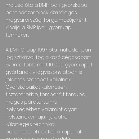
májusa óta a BMP ipari gyorskapu 
berendezéseinek kizárólagos 
magyarországi forgalmazójaként 
kínálja a BMP ipari gyorskapu 
termékeit.
A BMP Group 1997 óta működő, ipari 
logisztikával foglalkozó cégcsoport. 
Évente több mint 10 000 gyorskaput 
gyártanak, világviszonylatban is 
jelentős szerepet vállalnak. 
Gyorskapuikat különösen 
tisztaterekbe, temperált terekbe, 
magas páratartalmú 
helyiségekhez, valamint olyan 
helyszíneken ajánlják, ahol 
különleges technikai 
paramétereknek kell a kapunak 