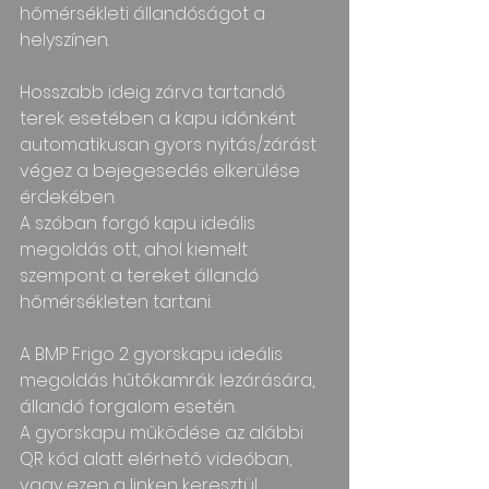
hőmérsékleti állandóságot a 
helyszínen.
Hosszabb ideig zárva tartandó 
terek esetében a kapu időnként 
automatikusan gyors nyitás/zárást 
végez a bejegesedés elkerülése 
érdekében.
A szóban forgó kapu ideális 
megoldás ott, ahol kiemelt 
szempont a tereket állandó 
hőmérsékleten tartani.
A BMP Frigo 2 gyorskapu ideális 
megoldás hűtőkamrák lezárására, 
állandó forgalom esetén.
A gyorskapu működése az alábbi 
QR kód alatt elérhető videóban, 
vagy ezen a linken keresztül 