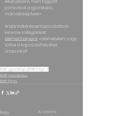
elkerülésére, mert fagyott 
ponyvával a gyorskapu 
működésképtelen
Árajánlatkéréssel kapcsolatban 
keresse kollégáinkat 
elérhetőségeink
 valamelyikén, vagy 
töltse ki kapcsolatfelvételi 
űrlapunkat!
BMP gyorskapu
BMP Frigo 2
BMP gyorskapu
BMP Frigo
Az összes
Friss