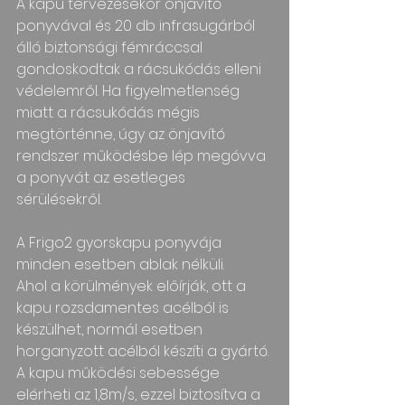
A kapu tervezésekor önjavító 
ponyvával és 20 db infrasugárból 
álló biztonsági fémráccsal 
gondoskodtak a rácsukódás elleni 
védelemről. Ha figyelmetlenség 
miatt a rácsukódás mégis 
megtörténne, úgy az önjavító 
rendszer működésbe lép megóvva 
a ponyvát az esetleges 
sérülésekről.
A Frigo2 gyorskapu ponyvája 
minden esetben ablak nélküli. 
Ahol a körülmények előírják, ott a 
kapu rozsdamentes acélból is 
készülhet, normál esetben 
horganyzott acélból készíti a gyártó.
A kapu működési sebessége 
elérheti az 1,8m/s, ezzel biztosítva a 