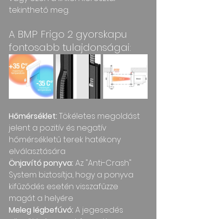
tekinthető meg.
A BMP Frigo 2 gyorskapu 
fontosabb tulajdonságai:
Hőmérséklet:
 Tökéletes megoldást 
jelent a pozitív és negatív 
hőmérsékletű terek hatékony 
elválasztására 
Önjavító ponyva: 
Az "Anti-Crash" 
System biztosítja, hogy a ponyva 
kifűződés esetén visszafűzze 
magát a helyére
Meleg légbefúvó:
 A jegesedés 