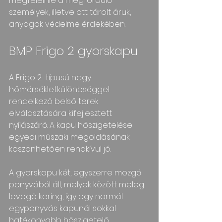
megfelelnie a megforduló 
személyek, illetve ott tárolt áruk, 
anyagok védelme érdekében.
BMP Frigo 2 gyorskapu
A Frigo 2  típusú nagy 
hőmérsékletkülönbséggel 
rendelkező belső terek 
elválasztására kifejlesztett 
nyílászáró. A kapu hőszigetelése 
egyedi műszaki megoldásának 
köszönhetően rendkívül jó.
A gyorskapu két, egyszerre mozgó 
ponyvából áll, melyek között meleg 
levegő kering, így egy normál 
egyponyvás kapunál sokkal 
hatékonyabb hőszigetelő 