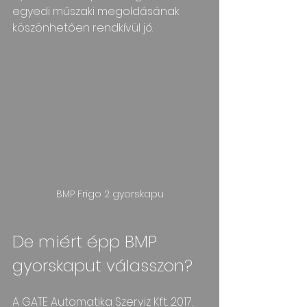
egyedi műszaki megoldásának 
köszönhetően rendkívül jó.
BMP Frigo 2 gyorskapu
De miért épp BMP 
gyorskaput válasszon?
A GATE Automatika Szerviz Kft. 2017. 