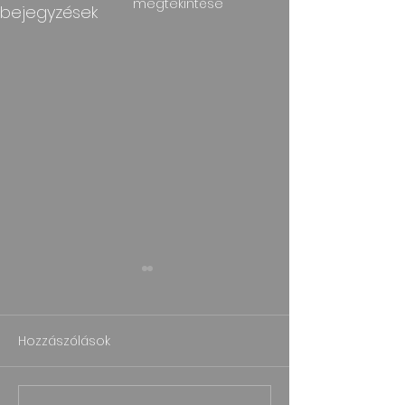
megtekintése
bejegyzések
Hozzászólások