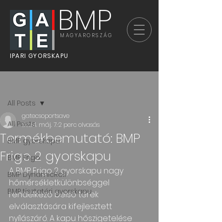
BMP
MAGYARORSZÁG
IPARI GYORSKAPU
Bejegyzés
All Posts
gatecsoportsave
All Posts
2024. máj. 7.
2 perc olvasás
Termékbemutató: BMP
BMP gyorskapu
Frigo 2 gyorskapu
BMP Frigo
A BMP Frigo 2 gyorskapu nagy 
BMP DynamicRoll
hőmérsékletkülönbséggel 
BMP tisztatéri gyorskapu
rendelkező belső terek 
elválasztására kifejlesztett 
nyílászáró. A kapu hőszigetelése 