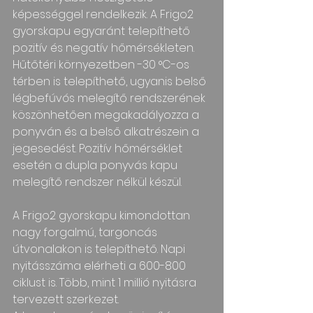
képességgel rendelkezik. A Frigo2 
gyorskapu egyaránt telepíthető 
pozitív és negatív hőmérsékleten. 
Hűtőtéri környezetben -30 °C-os 
térben is telepíthető, ugyanis belső 
légbefúvós melegítő rendszerének 
köszönhetően megakadályozza a 
ponyván és a belső alkatrészein a 
jegesedést. Pozitív hőmérséklet 
esetén a dupla ponyvás kapu 
melegítő rendszer nélkül készül.
A Frigo2 gyorskapu kimondottan 
nagy forgalmú, targoncás 
útvonalakon is telepíthető. Napi 
nyitásszáma elérheti a 600-800 
ciklust is. Több, mint 1 millió nyitásra 
tervezett szerkezet.