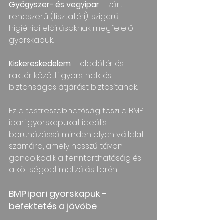
Gyógyszer- és vegyipar
 – zárt 
rendszerű (tisztatéri), szigorú 
higiéniai előírásoknak megfelelő 
gyorskapuk.
Kiskereskedelem
 – eladótér és 
raktár közötti gyors, halk és 
biztonságos átjárást biztosítanak.
Ez a testreszabhatóság teszi a BMP 
ipari gyorskapukat ideális 
beruházássá minden olyan vállalat 
számára, amely hosszú távon 
gondolkodik a fenntarthatóság és 
a költségoptimalizálás terén.
BMP ipari gyorskapuk - 
befektetés a jövőbe