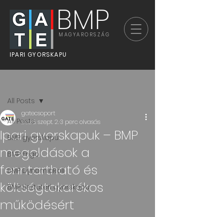
BMP
MAGYARORSZÁG
IPARI GYORSKAPU
Bejegyzés
All Posts
gatecsoport
All Posts
2025. szept. 2.
3 perc olvasás
Ipari gyorskapuk – BMP
BMP gyorskapu
megoldások a
BMP Frigo
fenntartható és
BMP DynamicRoll
költségtakarékos
BMP tisztatéri gyorskapu
működésért