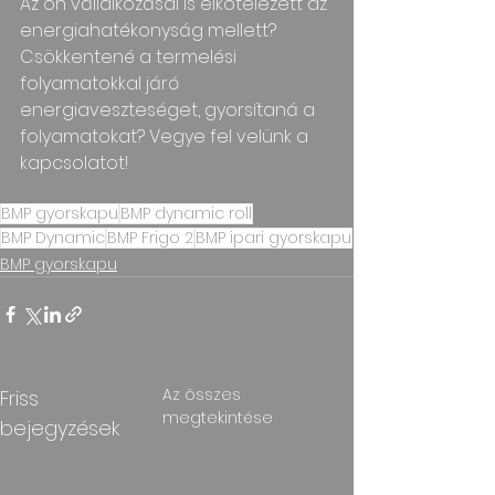
Az ön vállalkozásai is elkötelezett az 
energiahatékonyság mellett? 
Csökkentené a termelési 
folyamatokkal járó 
energiaveszteséget, gyorsítaná a 
folyamatokat? Vegye fel velünk a 
kapcsolatot!
BMP gyorskapu
BMP dynamic roll
BMP Dynamic
BMP Frigo 2
BMP ipari gyorskapu
BMP gyorskapu
Az összes
Friss
megtekintése
bejegyzések