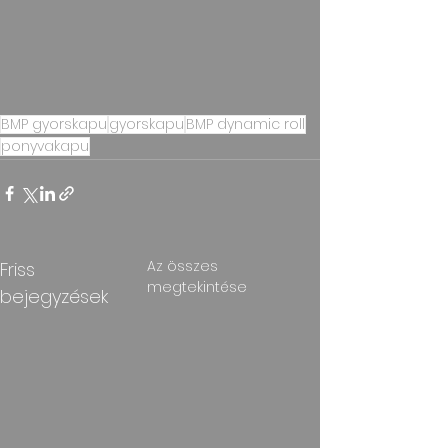
BMP gyorskapu
gyorskapu
BMP dynamic roll
ponyvakapu
Az összes
Friss
megtekintése
bejegyzések