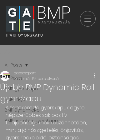
BMP
MAGYARORSZÁG
IPARI GYORSKAPU
Bejegyzés
All Posts
gatecsoport
All Posts
2017. máj. 5.
1 perc olvasás
Újabb BMP Dynamic Roll
BMP gyorskapu
gyorskapu
BMP Frigo
A feltekeredő gyorskapuk egyre 
BMP DynamicRoll
népszerűbbek sok pozitív 
BMP tisztatéri gyorskapu
tulajdonságuknak köszönhetően, 
mint a jó hőszigetelés, önjavítás, 
gyors reakcióidő, biztonságos 