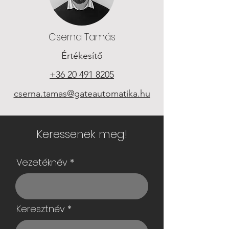
Cserna Tamás
Értékesítő
+36 20 491 8205
cserna.tamas@gateautomatika.hu
Keressenek meg!
Vezetéknév
Keresztnév