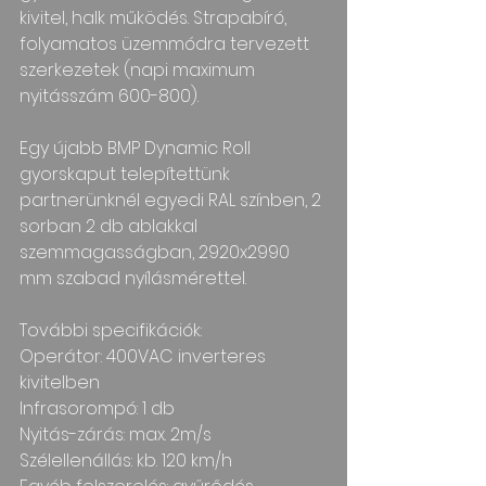
kivitel, halk működés. Strapabíró, 
folyamatos üzemmódra tervezett 
szerkezetek (napi maximum 
nyitásszám 600-800).
Egy újabb BMP Dynamic Roll 
gyorskaput telepítettünk 
partnerünknél egyedi RAL színben, 2 
sorban 2 db ablakkal 
szemmagasságban, 2920x2990 
mm szabad nyílásmérettel.
További specifikációk:
Operátor: 400VAC inverteres 
kivitelben
Infrasorompó: 1 db
Nyitás-zárás: max. 2m/s
Szélellenállás: kb. 120 km/h