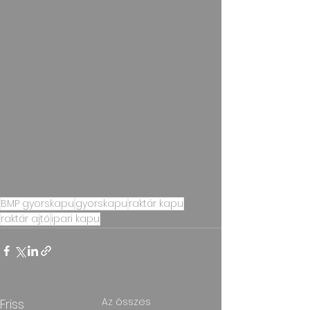
BMP gyorskapu
gyorskapu
raktár kapu
raktár ajtó
ipari kapu
Az összes
Friss