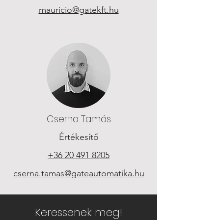
mauricio@gatekft.hu
Cserna Tamás
Értékesítő
+36 20 491 8205
cserna.tamas@gateautomatika.hu
Keressenek meg!