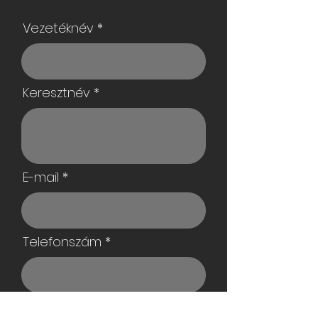
Vezetéknév
Keresztnév
E-mail
Telefonszám
Cégnév