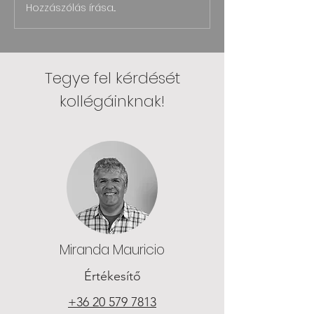
Hozzászólás írása...
Gépvédelmi
Sátorraktár + 
megoldások gyárakban
gyorskapu: a
- eszközök a gépek és
kombináció, am
dolgozók védelméért
háromszor bizo
Tegye fel kérdését
ugyanannál a
kollégáinknak!
partnernél
Miranda Mauricio
Értékesítő
+36 20 579 7813