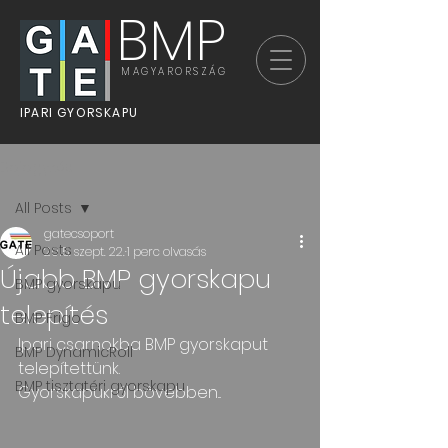
BMP
MAGYARORSZÁG
IPARI GYORSKAPU
Bejegyzés
All Posts
gatecsoport
All Posts
2015. szept. 22.
1 perc olvasás
Újabb BMP gyorskapu
BMP gyorskapu
telepítés
BMP Frigo
Ipari csarnokba BMP gyorskaput 
BMP DynamicRoll
telepítettünk. 
BMP tisztatéri gyorskapu
Gyorskapukról bővebben...