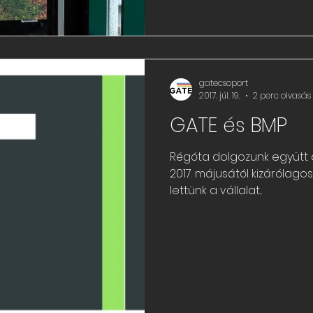
gatecsoport
2017. júl. 19.
2 perc olvasás
GATE és BMP
Régóta dolgozunk együtt a
2017. májusától kizárólago
lettünk a vállalat...