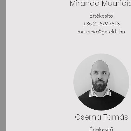
Miranda Maurici
Értékesítő
+36 20 579 7813
mauricio@gatekft.hu
Cserna Tamás
Értékesítő