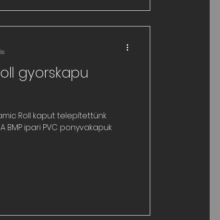
ás
oll gyorskapu
ic Roll kaput telepítettünk
al. A BMP ipari PVC ponyvakapuk