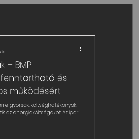
sás
uk – BMP
fenntartható és
kos működésért
erre gyorsak, költséghatékonyak,
z energiaköltségeket. Az ipari