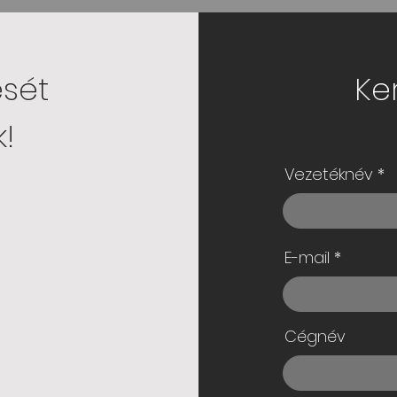
ését
Ke
!
Vezetéknév
E-mail
Cégnév