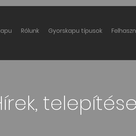
kapu
Rólunk
Gyorskapu típusok
Felhaszn
írek, telepítés