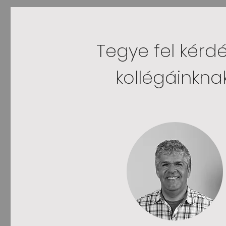
Tegye fel kérd
kollégáinknak