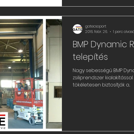
gatecsoport
2016. febr. 26.
1 perc olvas
BMP Dynamic R
telepítés
Nagy sebességű BMP Dynam
zsiliprendszer kialakításs
tökéletesen biztosítják a...