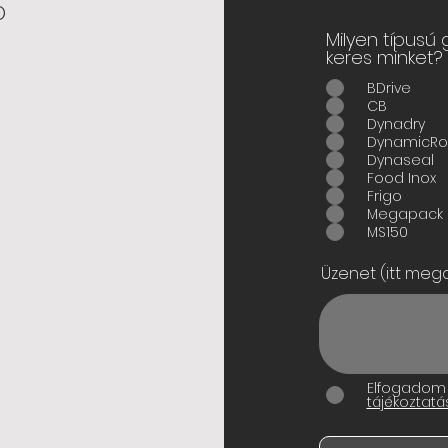
o
Milyen típusú
keres minket?
BDrive
CB
Dynadry
DynamicRol
Dynaseal
Food Inox
Frigo
Megapack
MS150
Üzenet (itt mega
Elfogadom
tájékoztatá