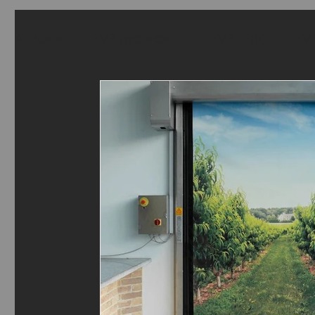
All Posts
BMP gyorskapu
BMP Frigo
BMP