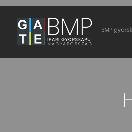
BMP
BMP gyors
IPARI GYORSKAPU
MAGYARORSZÁG
H