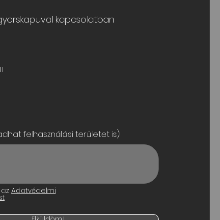
 gyorskapuval kapcsolatban
l
dhat felhasználási területet is)
 az
Adatvédelmi
st
Elküldöm!