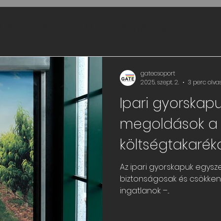
 DynamicRoll
BMP tisztatéri gyorskapu
gatecsoport
2025. szept. 2.
3 perc olva
Ipari gyorskap
megoldások a 
költségtakaré
Az ipari gyorskapuk egysz
biztonságosak és csökkentik a
ingatlanok –...