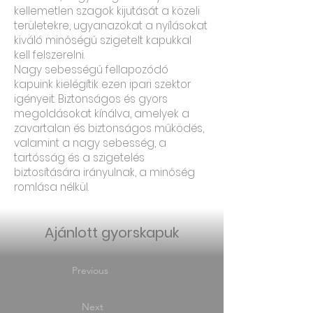
kellemetlen szagok kijutását a közeli
területekre, ugyanazokat a nyílásokat
kiváló minőségű szigetelt kapukkal
kell felszerelni.
Nagy sebességű fellapozódó
kapuink kielégítik ezen ipari szektor
igényeit. Biztonságos és gyors
megoldásokat kínálva, amelyek a
zavartalan és biztonságos működés,
valamint a nagy sebesség, a
tartósság és a szigetelés
biztosítására irányulnak, a minőség
romlása nélkül.
Ajánlott gyorskapuk
Previous
Next