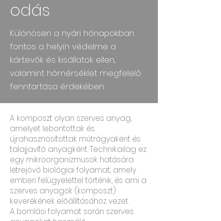
odás
Különösen a nyári hónapokban
fontos a helyín védelme a
kártevők és kisállatok ellen,
valamint hőmérséklet megfelelő
fenntartása érdekében.
A komposzt olyan szerves anyag,
amelyet lebontottak és
újrahasznosítottak műtrágyaként és
talajjavító anyagként. Technikailag ez
egy mikroorganizmusok hatására
létrejövő biológiai folyamat, amely
emberi felügyelettel történik, és ami a
szerves anyagok (komposzt)
keverékének előállításához vezet.
A bomlási folyamat során szerves