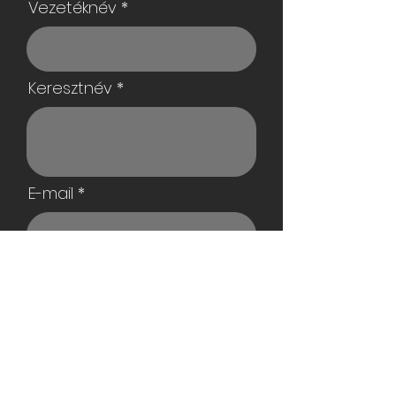
Vezetéknév
Keresztnév
E-mail
Telefonszám
Cégnév