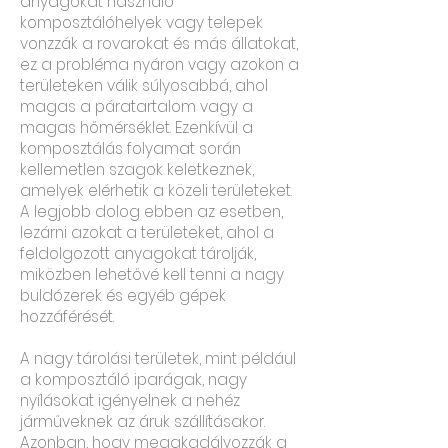
anyagokat használó
komposztálóhelyek vagy telepek
vonzzák a rovarokat és más állatokat,
ez a probléma nyáron vagy azokon a
területeken válik súlyosabbá, ahol
magas a páratartalom vagy a
magas hőmérséklet. Ezenkívül a
komposztálás folyamat során
kellemetlen szagok keletkeznek,
amelyek elérhetik a közeli területeket.
A legjobb dolog ebben az esetben,
lezárni azokat a területeket, ahol a
feldolgozott anyagokat tárolják,
miközben lehetővé kell tenni a nagy
buldózerek és egyéb gépek
hozzáférését.
A nagy tárolási területek, mint például
a komposztáló iparágak, nagy
nyílásokat igényelnek a nehéz
járműveknek az áruk szállításakor.
Azonban, hogy megakadályozzák a