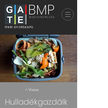
BMP
MAGYARORSZÁG
IPARI GYORSKAPU
< Vissza
Hulladékgazdálk