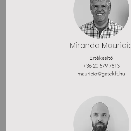
Miranda Maurici
Értékesítő
+36 20 579 7813
mauricio@gatekft.hu