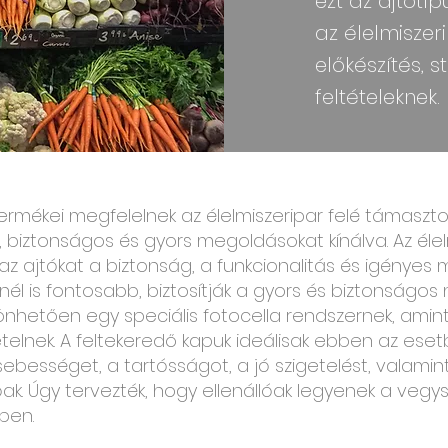
ezt az ajtótí
az élelmiszer
előkészítés, 
feltételeknek.
rmékei megfelelnek az élelmiszeripar felé támaszto
 biztonságos és gyors megoldásokat kínálva. Az éle
z ajtókat a biztonság, a funkcionalitás és igényes 
nnél is fontosabb, biztosítják a gyors és biztonságos n
nhetően egy speciális fotocella rendszernek, amint 
elnek. A feltekeredő kapuk ideálisak ebben az eset
sebességet, a tartósságot, a jó szigetelést, valamint
óak. Úgy tervezték, hogy ellenállóak legyenek a vegys
ben.