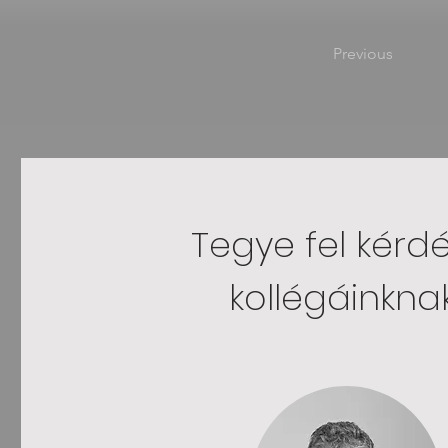
Previous
Tegye fel kérd
kollégáinknak