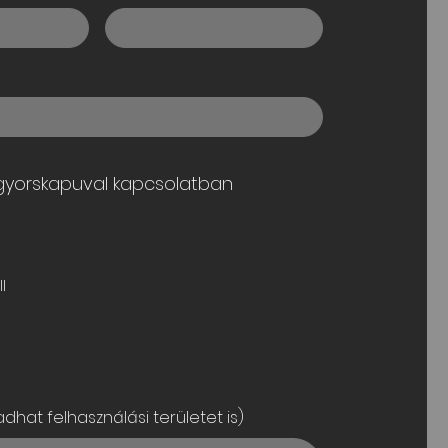
 gyorskapuval kapcsolatban
l
dhat felhasználási területet is)