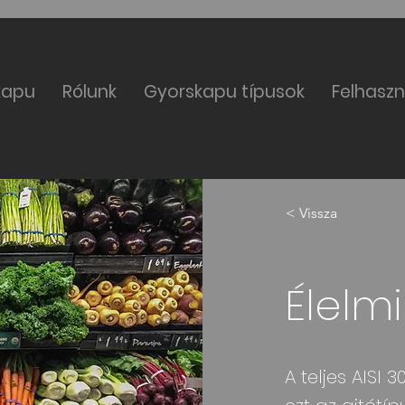
kapu
Rólunk
Gyorskapu típusok
Felhaszn
< Vissza
Élelmi
A teljes AISI