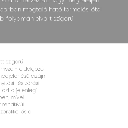
pust arra tervezték, hogy megfeleljen
iparban megtalálható termelés, étel
stb. folyamán elvárt szigorú
tt szigorú
lmiszer-feldolgozó
megjelenésű dizájn
yitási- és zárási
azt a jelenlegi
ben, mivel
 rendkívül
zerekkel és a