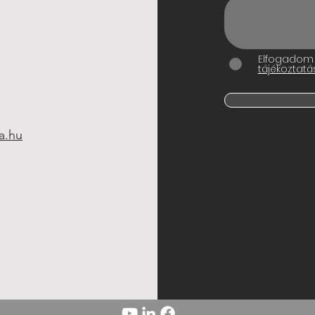
Elfogadom
tájékoztatá
a.hu