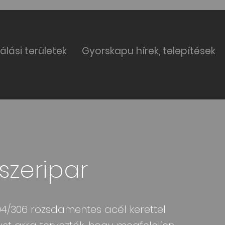
álási területek
Gyorskapu hírek, telepítések
szeripar
 304/306 rozsdamentes acél kerettel