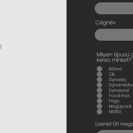
Cégnév
o
Milyen típusú
keres minket?
BDrive
CB
Dynadry
DynamicRol
Dynaseal
Food Inox
Frigo
Megapack
MS150
Üzenet (itt mega