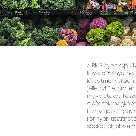
A BMP gyorskapu te
követelményeknek,
létesítményekben a
jellemzi. De, ami e
műveleteket, köszö
előírások megkövet
biztosítják a nagy 
könnyen tisztíthat
sóoldatokkal szem