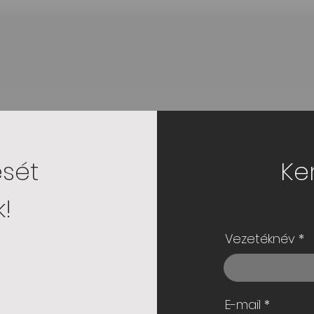
ését
Ke
!
Vezetéknév
E-mail